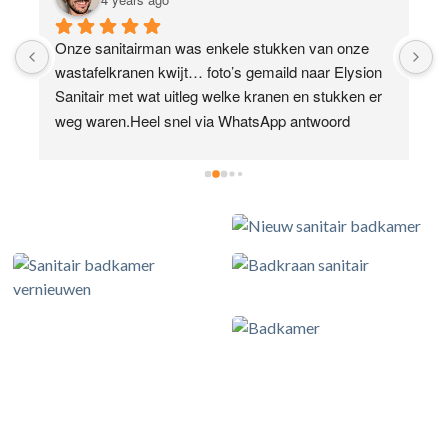
Onze sanitairman was enkele stukken van onze 
A
wastafelkranen kwijt… foto’s gemaild naar Elysion 
E
Sanitair met wat uitleg welke kranen en stukken er 
v
weg waren.Heel snel via WhatsApp antwoord 
k
gekregen, heel vriendelijk te woord gestaan en snel 
d
de nodige stukken thuis kosteloos toegestuurd 
a
gekregen. Topservice!
s
v
g
o