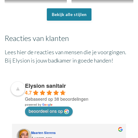
Vintage
Design
Bekijk alle stijlen
Reacties van klanten
Lees hier de reacties van mensen die je voorgingen.
Bij Elysion is jouw badkamer in goede handen!
Elysion sanitair
4.7
Gebaseerd op 38 beoordelingen
powered by
G
o
o
g
l
e
beoordeel ons op
Maarten Sierens
4 years ago