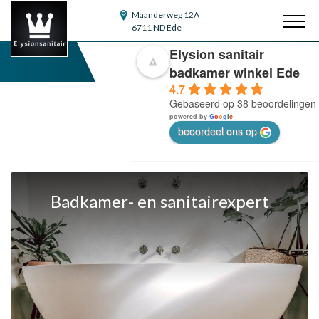
Maanderweg 12A
6711 ND Ede
Elysion sanitair
Gratis 3D tekening
badkamer winkel Ede
4.7
Gebaseerd op 38 beoordelingen
powered by
G
o
o
g
l
e
beoordeel ons op
Badkamer- en sanitairexpert